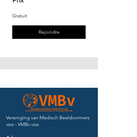
Prix
Gratuit
Rejoindre
Vereniging van Medisch Beeldvormers
vzw - VMBv vzw​