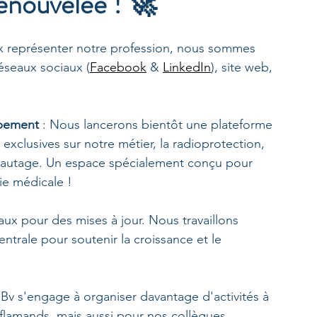
enouvelée ! 🚀
eux représenter notre profession, nous sommes 
éseaux sociaux (
Facebook
 & 
LinkedIn
), site web, 
ppement
 : Nous lancerons bientôt une plateforme 
clusives sur notre métier, la radioprotection, 
eautage. Un espace spécialement conçu pour 
ie médicale !
aux pour des mises à jour. Nous travaillons 
ntrale pour soutenir la croissance et le 
MBv s'engage à organiser davantage d'activités à 
 flamands, mais aussi pour nos collègues 