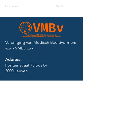
Previous
Next
Vereniging van Medisch Beeldvormers
vzw - VMBv vzw​
Address:
Fonteinstraat 75 bus 84
3000 Leuven
Company number:
BE
0472 053 369
RPR Leuven
Contact: