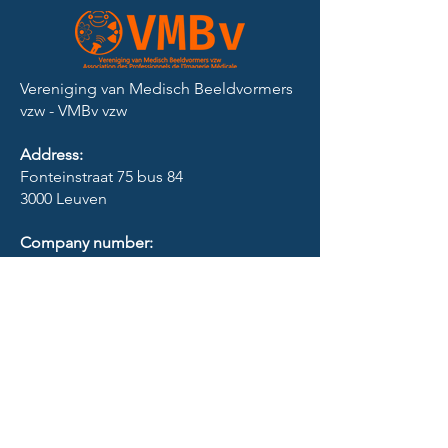
Vereniging van Medisch Beeldvormers
vzw - VMBv vzw​
Address:
Fonteinstraat 75 bus 84
3000 Leuven
Company number:
BE
0472 053 369
RPR Leuven
Contact:
info@vmbv.org