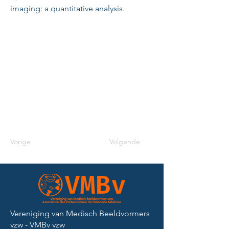
imaging: a quantitative analysis.
Vorige
Volgende
Vereniging van Medisch Beeldvormers
vzw - VMBv vzw​