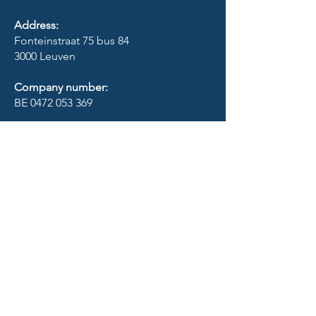
Address:
Fonteinstraat 75 bus 84
3000 Leuven
Company number:
BE
0472 053 369
RPR Leuven
Contact:
info@vmbv.org
SOCIALS
Copyright ©
2024 - 2026
VMBv vzw