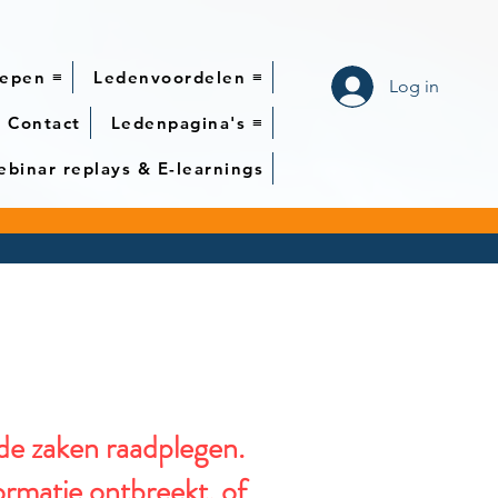
epen ≡
Ledenvoordelen ≡
Log in
Contact
Ledenpagina's ≡
binar replays & E-learnings
nde zaken raadplegen.
ormatie ontbreekt, of