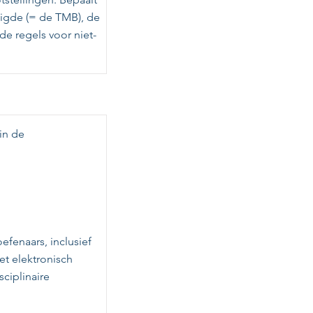
tigde (= de TMB), de
de regels voor niet-
 in de
efenaars, inclusief
et elektronisch
ciplinaire