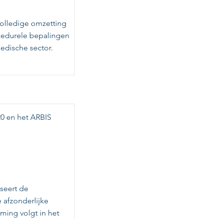
volledige omzetting
ocedurele bepalingen
medische sector.
020 en het ARBIS
iseert de
 afzonderlijke
rming volgt in het