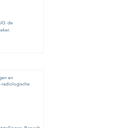
UG: de
eker.
ngen en
-radiologische
tstellingen. Bepaalt