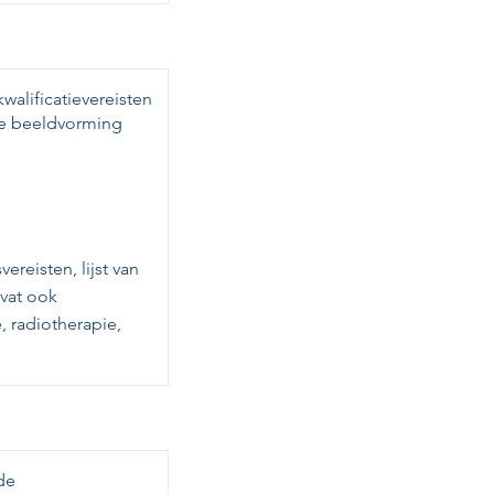
alificatievereisten
he beeldvorming
ereisten, lijst van
vat ook
 radiotherapie,
de