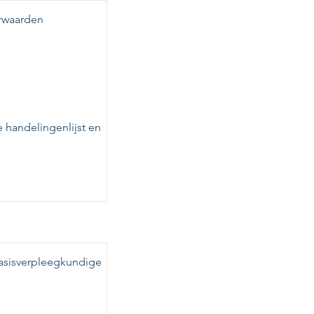
orwaarden
e handelingenlijst en
basisverpleegkundige