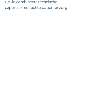
👉 Je combineert technische
expertise met echte patiëntenzorg.
Multidisciplinair
samenwerken
Als technoloog medische
beeldvorming werk je in een
gespecialiseerd en multidisciplinair
team, in nauwe samenwerking
met:
artsen-specialisten (radiologen,
nucleair geneeskundigen,
radiotherapeuten)
verpleegkundigen
medische fysici