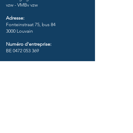
vzw - VMBv vzw​
Adresse:
Fonteinstraat 75, bus 84
3000 Louvain
Numéro d'entreprise:
BE
0472 053 369
RPR Louvain
Contact:
info@vmbv.org
SOCIAUX