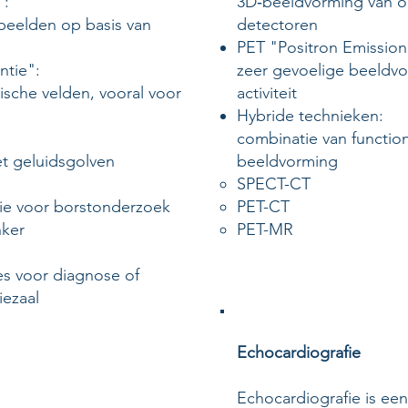
":
3D‑beeldvorming van o
beelden op basis van
detectoren
PET "Positron Emission
tie":
zeer gevoelige beeldv
sche velden, vooral voor
activiteit
Hybride technieken:
combinatie van functio
t geluidsgolven
beeldvorming
SPECT-CT​
fie voor borstonderzoek
PET-CT
nker
PET-MR
s voor diagnose of
iezaal
Echocardiografie
​Echocardiografie is ee