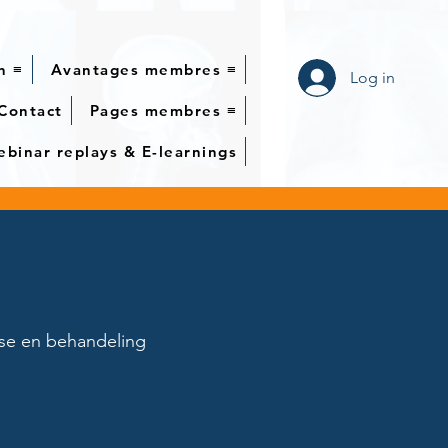
n ≡
Avantages membres ≡
Log in
Contact
Pages membres ≡
binar replays & E-learnings
ose en behandeling