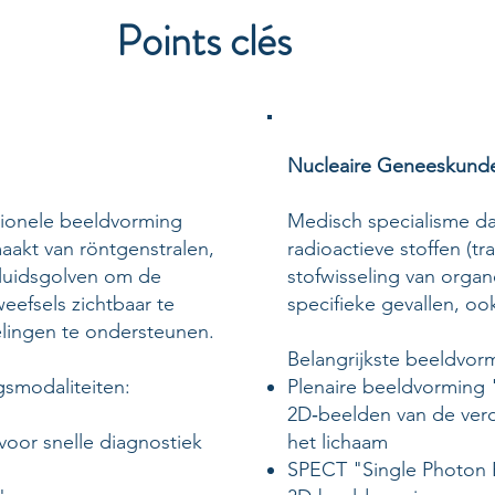
Points clés
Nucleaire Geneeskund
ntionele beeldvorming
​Medisch specialisme d
aakt van röntgenstralen,
radioactieve stoffen (t
luidsgolven om de
stofwisseling van organ
eefsels zichtbaar te
specifieke gevallen, oo
ingen te ondersteunen.
Belangrijkste beeldvor
gsmodaliteiten:
Plenaire beeldvorming "
2D‑beelden van de verde
voor snelle diagnostiek
het lichaam
SPECT "Single Photon 