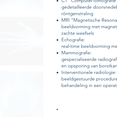
CT "ComputerTomografie
gedetailleerde doorsnede
röntgenstraling
MRI "Magnetische Resonan
beeldvorming met magneti
zachte weefsels
Echografie:
real‑time beeldvorming me
Mammografie:
gespecialiseerde radiogra
en opsporing van borstka
Interventionele radiologie:
beeldgestuurde procedure
behandeling in een operat