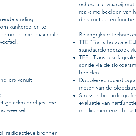
echografie waarbij met
real‑time beelden van
rende straling
de structuur en functie
 om kankercellen te
te remmen, met maximale
Belangrijkste technieke
eefsel.
TTE "Transthoracale Ec
standaardonderzoek via
TEE "Transoesofageale 
sonde via de slokdaram
beelden
snellers vanuit
Doppler-echocardiograf
meten van de bloedstr
:
Stress-echocardiografie
et geladen deeltjes, met
evaluatie van hartfunct
d weefsel.​​
medicamenteuze belas
bij radioactieve bronnen