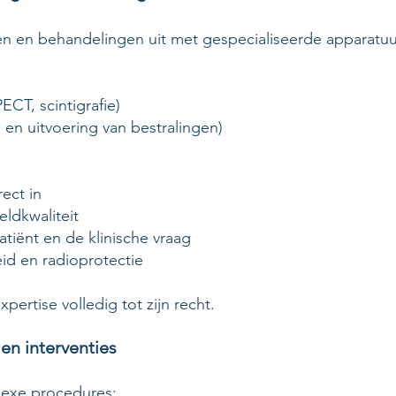
en en behandelingen uit met gespecialiseerde apparatuu
ECT, scintigrafie)
g en uitvoering van bestralingen)
ect in
ldkwaliteit
tiënt en de klinische vraag
id en radioprotectie
ertise volledig tot zijn recht.
 en interventies
lexe procedures: