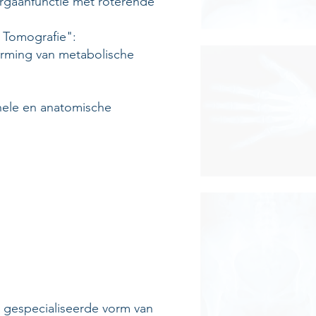
rgaanfunctie met roterende
 Tomografie":
orming van metabolische
nele en anatomische
n gespecialiseerde vorm van