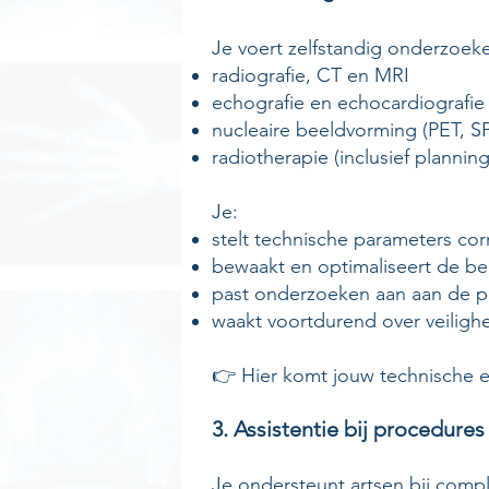
Je voert zelfstandig onderzoek
radiografie, CT en MRI
echografie en echocardiografie
nucleaire beeldvorming (PET, SP
radiotherapie (inclusief plannin
Je:
stelt technische parameters corr
bewaakt en optimaliseert de bee
past onderzoeken aan aan de pa
waakt voortdurend over veilighe
👉 Hier komt jouw technische exp
3. Assistentie bij procedures
Je ondersteunt artsen bij comp