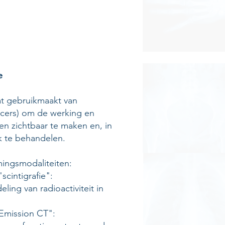
e
at gebruikmaakt van
racers) om de werking en
en zichtbaar te maken en, in
k te behandelen.
mingsmodaliteiten:
scintigrafie":
ling van radioactiviteit in
Emission CT":