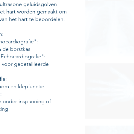
 ultrasone geluidsgolven
 het hart worden gemaakt om
 van het hart te beoordelen.
n:
hocardiografie":
 de borstkas
Echocardiografie":
 voor gedetailleerde
ie:
oom en klepfunctie
:
ie onder inspanning of
ting