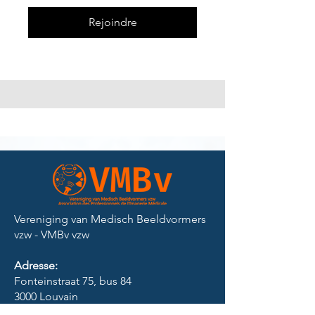
Rejoindre
Vereniging van Medisch Beeldvormers
vzw - VMBv vzw​
Adresse:
Fonteinstraat 75, bus 84
3000 Louvain