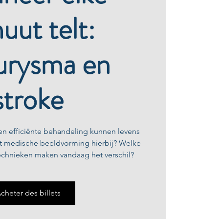
uut telt:
urysma en
stroke
en efficiënte behandeling kunnen levens
lt medische beeldvorming hierbij? Welke
technieken maken vandaag het verschil?
cheter des billets