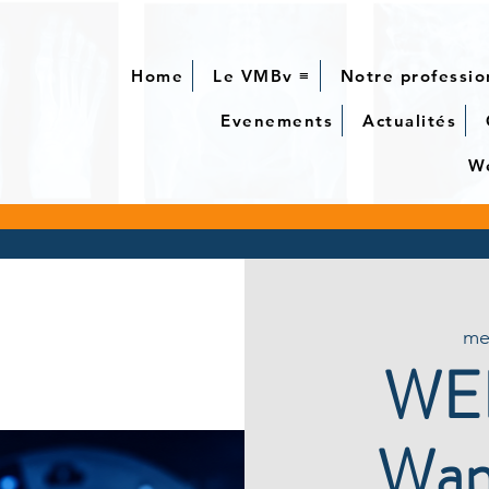
Home
Le VMBv ≡
Notre professio
Evenements
Actualités
We
mer
WE
Wan