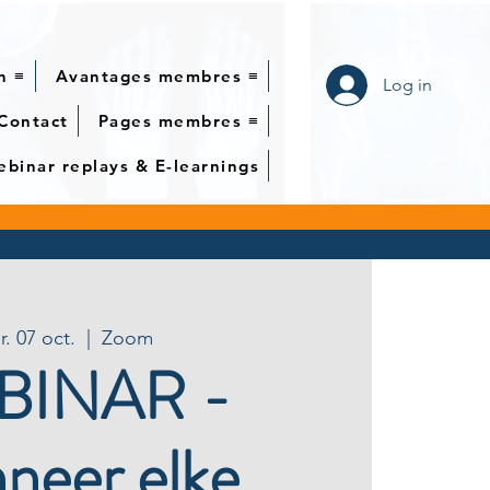
n ≡
Avantages membres ≡
Log in
Contact
Pages membres ≡
binar replays & E-learnings
. 07 oct.
  |  
Zoom
BINAR -
neer elke