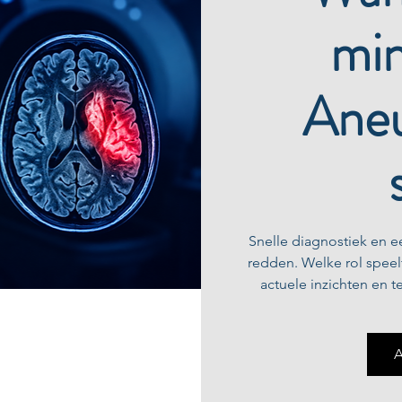
min
Ane
Snelle diagnostiek en e
redden. Welke rol spee
actuele inzichten en 
A