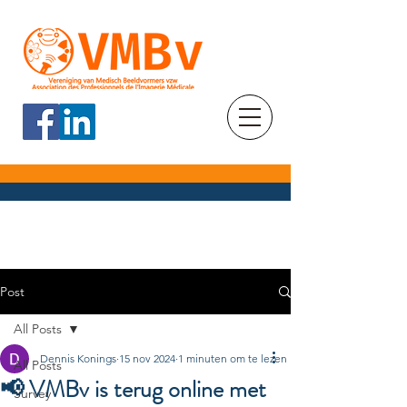
Post
All Posts
Dennis Konings
15 nov 2024
1 minuten om te lezen
All Posts
📢 VMBv is terug online met
Survey