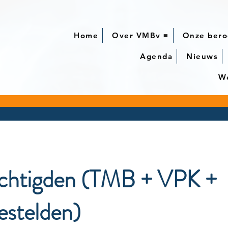
Home
Over VMBv ≡
Onze bero
Agenda
Nieuws
We
htigden (TMB + VPK +
gestelden)