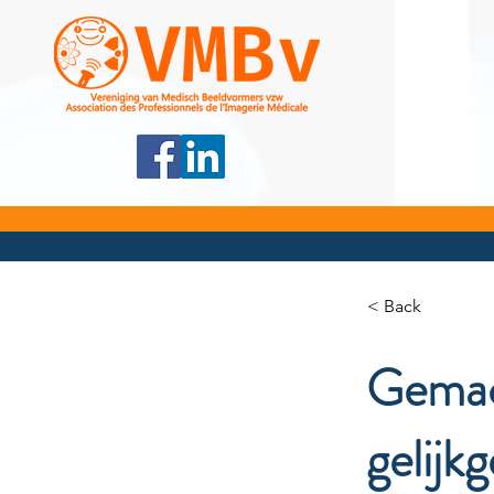
< Back
Gemac
gelijk