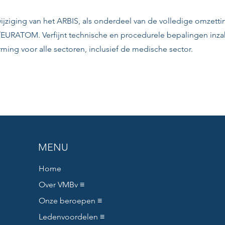
ijziging van het ARBIS, als onderdeel van de volledige omzetti
59/EURATOM. Verfijnt technische en procedurele bepalingen inz
ming voor alle sectoren, inclusief de medische sector.
MENU
Home
Over VMBv ≡
Onze beroepen ≡
Ledenvoordelen ≡