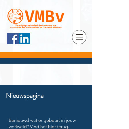
Nieuwspagina
Benieuwd wat er gebeurt in jouw
werkveld? Vind het hier terug.