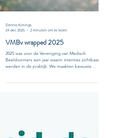
Dennis Konings
24 dec 2025
2 minuten om te lezen
VMBv wrapped 2025
2025 was voor de Vereniging van Medisch
Beeldvormers een jaar waarin intenties zichtbaar
werden in de praktijk. We maakten bewuste
keuzes, brachten meer focus aan en zetten
gerichte stappen vooruit. Niet alles tegelijk, niet
altijd even vlot, wel doordacht. Van een sterkere
digitale aanwezigheid tot de heropstart van
webinars en consequente belangenbehartiging:
2025 stond in het teken van bouwen aan een
solide basis voor de toekomst. Met deze VMBv