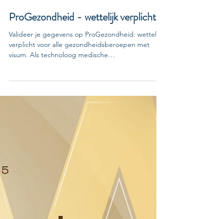
Dennis Konings
8 dec 2025
2 minuten om te lezen
ProGezondheid - wettelijk verplicht
Valideer je gegevens op ProGezondheid: wettelijk
verplicht voor alle gezondheidsberoepen met
visum. Als technoloog medische
beeldvorming/medische beeldvormer ben je een
erkend zorgverlener onder de federale
wetgeving. Ook al werk je zonder RIZIV-nummer,
je bent wél wettelijk verplicht om je gegevens te
controleren en te valideren op het portaal
ProGezondheid . Dit is geen loutere
administratieve formaliteit, maar een
randvoorwaarde voor een correcte erkenning,
registratie en