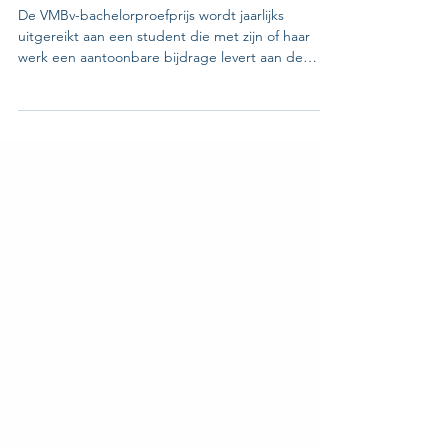
Dennis Konings
24 okt 2025
2 minuten om te lezen
VMBv bachelorproefprijs 2025
De VMBv-bachelorproefprijs wordt jaarlijks
uitgereikt aan een student die met zijn of haar
werk een aantoonbare bijdrage levert aan de
ontwikkeling van het beroep van medisch
beeldvormer. Tijdens de proclamatie van de
opleiding Medische Beeldvorming en
Radiotherapie aan de co-hogeschool Odisee werd
Seppe Verlinden bekroond met de VMBv-
bachelorproefprijs 2025. Zijn eindwerk,
“Ontwikkeling van een standaard
decontaminatieprocedure binnen de nucleaire
geneeskunde,” biedt een c