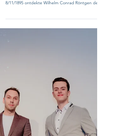
Dennis Konings
8 nov 2025
1 minuten om te lezen
Dag van de Stralende Beroepen!
🗓️ 8 november - International Day of Radiology
(IDoR) - Dag van de Stralende Beroepen! Op
8/11/1895 ontdekte Wilhelm Conrad Röntgen de
röntgenstralen. Die doorbraak legde de basis voor
een vakgebied dat intussen CT, MRI, echografie,
nucleaire geneeskunde en radiotherapie omvat.
IDoR onderstreept waarom medische
beeldvorming cruciaal is: veilige en doelmatige
patiëntenzorg, snelle en nauwkeurige diagnose,
precisiebehandelingen, en continue innovatie op
het snijvlak van techno