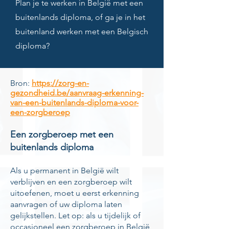
Plan je te werken in België met een
buitenlands diploma, of ga je in het
buitenland werken met een Belgisch
diploma?
Bron:
https://zorg-en-
gezondheid.be/aanvraag-erkenning-
van-een-buitenlands-diploma-voor-
een-zorgberoep
Een zorgberoep met een
buitenlands diploma
Als u permanent in België wilt
verblijven en een zorgberoep wilt
uitoefenen, moet u eerst erkenning
aanvragen of uw diploma laten
gelijkstellen. Let op: als u tijdelijk of
occasioneel een zorgberoep in België