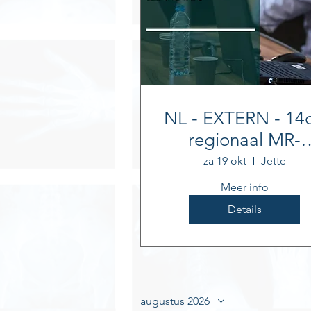
NL - EXTERN - 14
regionaal MR-
SYMPOSIUM
za 19 okt
Jette
Meer info
Details
augustus 2026