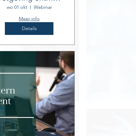
onderwijs
wo 01 okt
Webinar
Meer info
Details