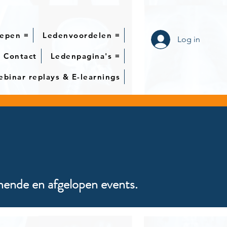
epen ≡
Ledenvoordelen ≡
Log in
Contact
Ledenpagina's ≡
binar replays & E-learnings
mende en afgelopen events.