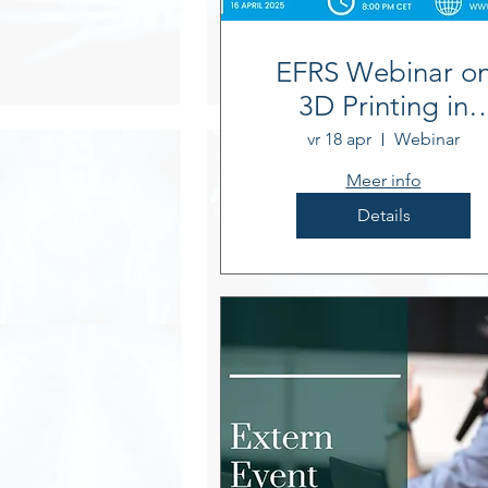
EFRS Webinar o
3D Printing in
Radiography
vr 18 apr
Webinar
Meer info
Details