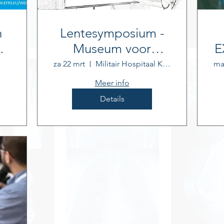
n
Lentesymposium -
Museum voor
E
Radiologie
za 22 mrt
Militair Hospitaal Koningin Astrid
ma
Meer info
Details