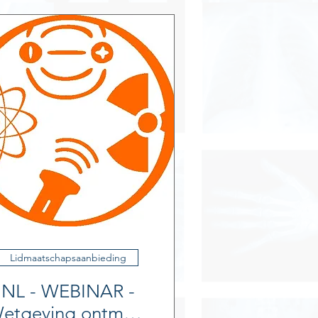
Lidmaatschapsaanbieding
NL - WEBINAR -
etgeving ontmoet