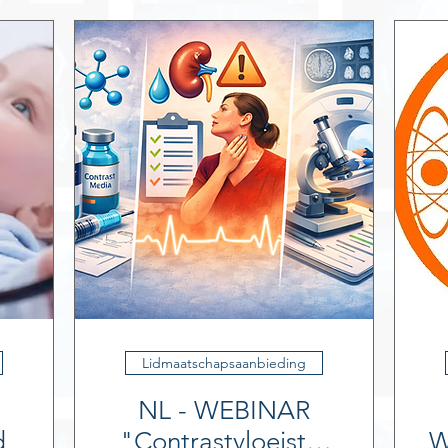
Lidmaatschapsaanbieding
NL - WEBINAR
d
"Contrastvloeistof
W