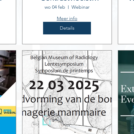
CT en MR"
wo 04 feb
Webinar
Meer info
Details