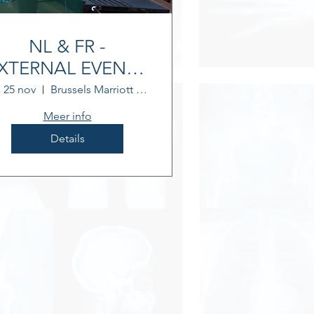
NL & FR -
XTERNAL EVENT -
FANC continual
 25 nov
Brussels Marriott Hotel Grand Place
education session
Meer info
Details