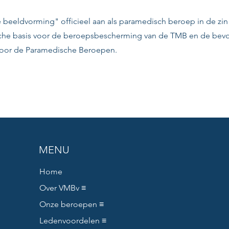
 beeldvorming" officieel aan als paramedisch beroep in de zi
ische basis voor de beroepsbescherming van de TMB en de bev
voor de Paramedische Beroepen.
MENU
Home
Over VMBv ≡
Onze beroepen ≡
Ledenvoordelen ≡