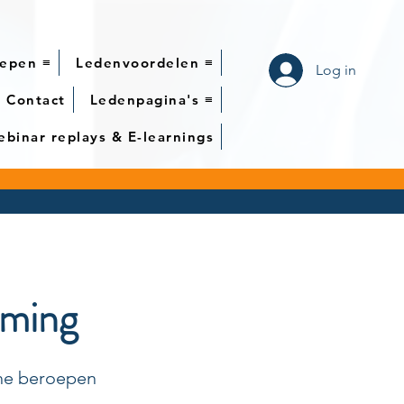
epen ≡
Ledenvoordelen ≡
Log in
Contact
Ledenpagina's ≡
binar replays & E-learnings
rming
sche beroepen