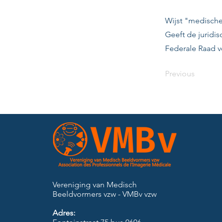
Wijst "medische
Geeft de jurid
Federale Raad 
Previous
Vereniging van Medisch
Beeldvormers vzw - VMBv vzw
Adres: