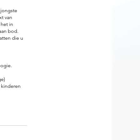
 jongste
xt van
het in
aan bod.
atten die u
logie.
ge)
 kinderen