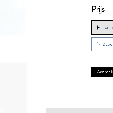
Prijs
Eenma
2 abo
Aanmel