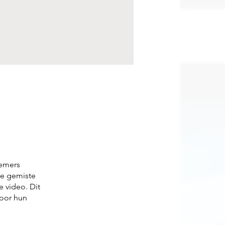
nemers
e gemiste
e video. Dit
voor hun