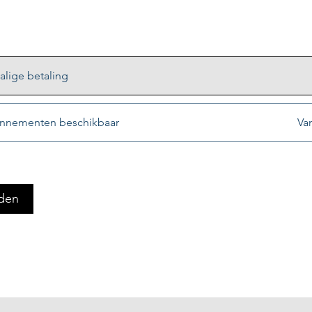
lige betaling
nnementen beschikbaar
Van
den