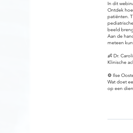
In dit webin
Ontdek hoe 
patiënten. 
pediatrisch
beeld breng
Aan de hand 
meteen kunt
👶 Dr. Caro
Klinische a
⚙️ Ilse Oos
Wat doet ee
op een die